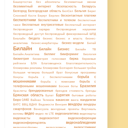
Башортостан
без абонплаты
безлимитные звонки
безлимитный интернет
безопасность
Беларусь
Белгород
Белгородская область
Бельгия
БелСел
Берег
бесконтактные платежи
Слоновой Кости
Беркут
Берлин
беспилотники
беспилотники и телеком
беспилотные
бесплатные внутрисетевые
такси
бесплатный интернет
беспроводная зарядка
беспроводные наушники
беспроводный доступ
беспроводный фиксированный ШПД
бигдата
Биалайн
бизнес
бизнес и власть
бизнес-
бизнес-модели
аналитика
бизнес-инкубаторы
Билай
Билайн
Билайн Бизнес
Билайн ТВ
биллинг
бимформинг
Билайн.Аналитика
биология
биометрия
биржа
биометрия голосовая
биржевые
рейтинги
БЛА
Благовещенск
благотворительность
блокировка рекламы
блокировки
Болгария
большая тройка
большая четверка
большой брат
бонусные программы
борьба с
бонусы
борьба с беспилотниками
мошенниками
борьба с
борьба с помехами
Бразилия
телефонными мошенниками
Босния
боты
брендированные
браслеты
брендов стоимость
бренды
Брянская область
Бурятия
Булат
бытовые роботы
Бюро-1440
вакансии
вандализм
Вайнах Телеком
ванга
вендоры
вендоры
ВАТС
ВВЦ
ВДНХ
Ведомости
Венгрия
смартфонов
Венесуэла
венчурные проекты
Вертикаль
видео
видеоаналитика
взломы
видео по LTE
видеокарты
видеокасты
видеоконтент
видеоконференции
видеонаблюдение
видеоконференцсвязь
видеостриминг
видеоплатформы
видеосервисы