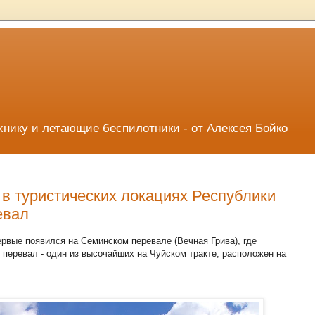
хнику и летающие беспилотники - от Алексея Бойко
в туристических локациях Республики
евал
рвые появился на Семинском перевале (Вечная Грива), где
перевал - один из высочайших на Чуйском тракте, расположен на