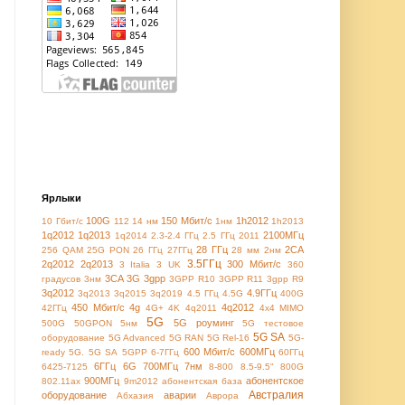
Ярлыки
100G
150 Мбит/с
1h2012
10 Гбит/с
112
14 нм
1нм
1h2013
1q2012
1q2013
2100МГц
1q2014
2.3-2.4 ГГц
2.5 ГГц
2011
28 ГГц
2CA
256 QAM
25G PON
26 ГГц
27ГГц
28 мм
2нм
3.5ГГц
2q2012
2q2013
300 Мбит/с
3 Italia
3 UK
360
3CA
3G
3gpp
градусов
3нм
3GPP R10
3GPP R11
3gpp R9
3q2012
4.9ГГц
3q2013
3q2015
3q2019
4.5 ГГц
4.5G
400G
450 Мбит/с
4g
4q2012
42ГГц
4G+
4K
4q2011
4x4 MIMO
5G
5G роуминг
500G
50GPON
5нм
5G тестовое
5G SA
оборудование
5G Advanced
5G RAN
5G Rel-16
5G-
600 Мбит/с
600МГц
ready
5G. 5G SA
5GPP
6-7ГГц
60ГГц
6ГГц
6G
700МГц
7нм
6425-7125
8-800
8.5-9.5"
800G
900МГц
абонентское
802.11ax
9m2012
абонентская база
Австралия
оборудование
аварии
Абхазия
Аврора