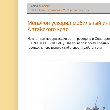
Posted by
abloud
Labels:
Алтай республика
,
МТС
,
развитие сетей
МегаФон ускорил мобильный инт
Алтайского края
На этот раз модернизация сети проведена в Славгоро
LTE 900 и LTE 2100 МГц. Это привело к росту средни
городах, к повышению стабильности работы сети.