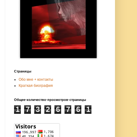
Страницы
Обо мне + контакты
Краткая биография
Общее·количество·просмотров·страницы
1
7
3
2
6
7
6
1