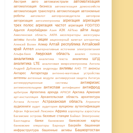
автоматизация
Австрия
авто
автомагистрали
автоматизация бизнеса
автоматизация домохозяйств
автоматизация транспорта
автомотизация
автономные
роботы
автопилот
автопроизводители
автопром
агрегация
агрегация
авторизация
автоэлектроника
трех полос
агрегация частот
агрегация FDD/TDD
айти
Адыгея
Азербайджан
АЗК
Акадо
Азия
АйТеко
Акмолинская область
АКРА
акселераторы
аксессуары
акции
активы
Актобе
акционерный капитал
алгоритмы
Алтай республика
Алтайский
Алжир
Алексей Волин
край
Алтел
альтернативные источники электропитания
Амурская область
Альфа-банк
анализ голоса
аналитика
аналитика ШПД
аналитика текста
аналитика LTE
аналоговая микроэлектроника
Ангола
анлимы
анонсы
Андрей Дубовсков
андроиды
АНО ТТ
Антарес
Антарктида
антенно-мачтовые устройства
антенны
антенные модули
антивирусная защита
Антигуа
антикризис
антикоррупционные системы
антиспам
антифрод
антимонопольщики
антифишинг
Аргентина
аренда
Арктика
Армения
арбитраж
АРКСИ
Архангельская область
архитектура
арт-инсталляция
Астраханская область
Астана
Астелит
Атринити
аудиокниги
аукционы
аутентификация
аудит
аудитория
Африка
Афган
Афганский Лексикон
аэропорты
аэростаты
базовые станции
Багамские острова
Байкал Электроникс
банки
банковские карты
Бангладеш
банковские
Бахрейн
башенная
банковские операторы
Барнаул
Башкортостан
инфраструктура
башенные активы