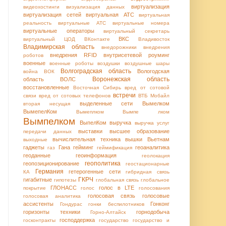
виртуализация
видеохостинги
визуализация данных
виртуализация сетей
виртуальная АТС
виртуальная
реальность
виртуальные АТС
виртуальные номера
виртуальные операторы
виртуальный секретарь
ВКС
виртуальный ЦОД
ВКонтакте
Владивосток
Владимирская область
внедорожники
внедрения
внедрения RFID
внутрисетевой роуминг
роботов
военные
военные роботы
воздушки
воздушные шары
Волгоградская область
Вологодская
война
ВОК
Воронежская область
область
ВОЛС
восстановленные
Восточная Сибирь
вред от сотовой
встречи
связи
вред от сотовых телефонов
ВТБ Мобайл
выделенные сети
Вымелком
вторая несущая
ВымепелКом
Вымеплком
Вымпе лком
Вымпелком
ВыпелКом
выручка
выручка услуг
выставки
высшее образование
передачи данных
вычислительная техника
вышки
Вьетнам
выходные
гаджеты
Гана
гейминг
геоаналитика
газ
геймификация
геоданные
геоинформация
геолокация
геополитика
геопозиционирование
геостационарные
Германия
гетерогенные сети
КА
гибридная связь
ГКРЧ
гигабитные
гипотезы
глобальная связь
глобальное
ГЛОНАСС
голос в LTE
покрытие
голос
голосования
голосовая связь
голосовые
голосовая аналитика
ассистенты
Гонконг
Гондурас
гонки беспилотников
горизонты техники
горнодобыча
Горно-Алтайск
господдержка
госконтракты
государство
государство и