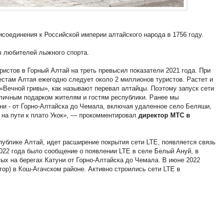
исоединения к Российской империи алтайского народа в 1756 году.
ч любителей лыжного спорта.
ристов в Горный Алтай на треть превысил показатели 2021 года. При
стам Алтая ежегодно следует около 2 миллионов туристов. Растет и
«Вечной гривы», как называют перевал алтайцы. Поэтому запуск сети
тличным подарком жителям и гостям республики. Ранее мы
ни - от Горно-Алтайска до Чемала, включая удаленное село Беляши,
е на пути к плато Укок», — прокомментировал
директор МТС в
публике Алтай, идет расширение покрытия сети LTE, появляется связь
2022 года было сообщение о появлении LTE в селе Белый Ануй, в
тых на берегах Катуни от Горно-Алтайска до Чемала. В июне 2022
ор) в Кош-Агачском районе. Активно строились сети LTE в