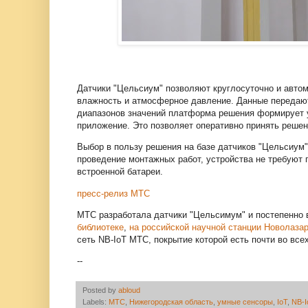
Датчики "Цельсиум" позволяют круглосуточно и автом
влажность и атмосферное давление. Данные передают
диапазонов значений платформа решения формирует 
приложение. Это позволяет оперативно принять реше
Выбор в пользу решения на базе датчиков "Цельсиум" 
проведение монтажных работ, устройства не требуют п
встроенной батареи.
пресс-релиз МТС
МТС разработала датчики "Цельсимум" и постепенно 
библиотеке
,
на российской научной станции Новолаза
сеть NB-IoT МТС, покрытие которой есть почти во все
--
Posted by
abloud
Labels:
МТС
,
Нижегородская область
,
умные сенсоры
,
IoT
,
NB-I