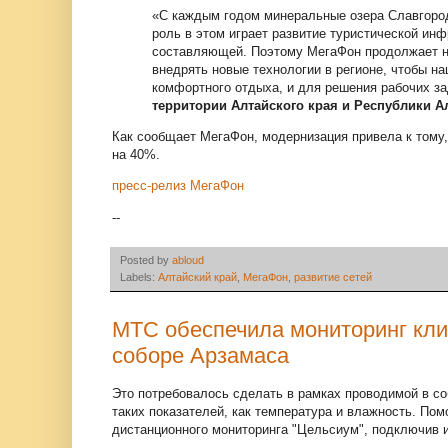
«С каждым годом минеральные озера Славгород
роль в этом играет развитие туристической ин
составляющей. Поэтому МегаФон продолжает на
внедрять новые технологии в регионе, чтобы н
комфортного отдыха, и для решения рабочих з
территории Алтайского края и Республики А
Как сообщает МегаФон, модернизация привела к тому,
на 40%.
пресс-релиз МегаФон
--
Posted by
abloud
Labels:
Алтайский край
,
МегаФон
,
развитие сетей
МТС обеспечила мониторинг кли
соборе Арзамаса
Это потребовалось сделать в рамках проводимой в с
таких показателей, как температура и влажность. По
дистанционного мониторинга "Цельсиум", подключив и