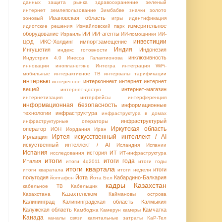
данных
защита рынка
здравоохранение
зеленый
интернет
землепользование
Зимбабве
значки
золото
Ивановская область
зоновый
игры
идентификация
измерительное
идиотские решения
Измайловский парк
оборудование
ИИ
ИИ-агенты
Израиль
ИИ-помощники
ИИ-
инвестиции
ИКС-Холдинг
импортзамещение
ЦОД
Индия
Ингушетия
Индонезия
индекс готовности
инклюзивность
Индустрия 4.0
Инесса Галактионова
инновации
инопланетяне
Интегра
интеграция WiFi-
мобильные
интерактивное ТВ
интервалы тарификации
интервью
интерконнект
интернет
интернет
интересное
вещей
интернет-магазин
интернет-доступ
интернетизация
интерфейсы
интерференция
информационная безопасность
информационные
технологии
инфраструктура
инфраструктура в домах
инфраструктурый
инфраструктурные операторы
Иркутская область
оператор
ИОН
Иордания
Иран
Иртея
искусственный интеллект / AI
Ирландия
искуственный интеллект / AI
Исландия
Испании
Испания
история
ИТ
исследования
ИТ-инфраструктура
итоги
итоги года
Италия
итоги 4q2011
итоги годы
итоги квартала
итоги
итоги кваратала
итоги недели
полугодия
Йота
Кабардино-Балкария
йоптафон
Йота Бел
кадры
Казахстан
кабельное ТВ
Кабельщик
Казахтелеком
Казахстана
Каймановы острова
Калининград
Калининградская область
Калмыкия
Калужская область
Камчатка
Камбоджа
Камерун
камеры
Канада
каналы связи
капитальные затраты
КаР-Тел