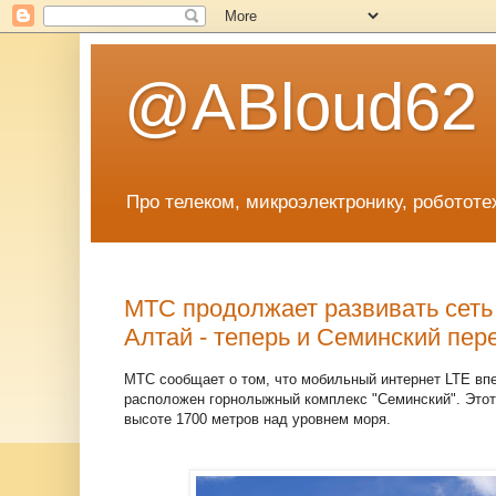
@ABloud62
Про телеком, микроэлектронику, робототе
МТС продолжает развивать сеть 
Алтай - теперь и Семинский пер
МТС сообщает о том, что мобильный интернет LTE впе
расположен горнолыжный комплекс "Семинский". Этот 
высоте 1700 метров над уровнем моря.