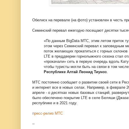
Обелиск на перевале (на фото) установлен в честь пр
Семинский перевал ежегодно посещают десятки тыся
«По данным BigData МТС, этим летом приток ту
этом через Семинский перевал к заповедным ме
поток желающих прокатиться с горных склонов 
LTE в преддверии горнолыжного сезона стал о
«прокачали» сеть в первую очередь вдоль Кату
чтобы туристы могли быть на связи в том числ
Республике Алтай Леонид Тиуно
в.
МТС постоянно сообщает о развитии своей сети в Рес
и интернет все в новых селах. Например, в феврале 
апреле - о десятках новых базовых станций, разверну
было обеспечено покрытие LTE в селе Беляши (Джазат
республике и в 2021 году.
пресс-релиз МТС
--