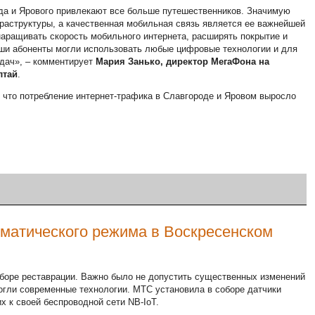
а и Ярового привлекают все больше путешественников. Значимую
фраструктуры, а качественная мобильная связь является ее важнейшей
ращивать скорость мобильного интернета, расширять покрытие и
аши абоненты могли использовать любые цифровые технологии и для
адач», – комментирует
Мария Занько, директор МегаФона на
лтай
.
 что потребление интернет-трафика в Славгороде и Яровом выросло
матического режима в Воскресенском
оборе реставрации. Важно было не допустить существенных изменений
могли современные технологии. МТС установила в соборе датчики
х к своей беспроводной сети NB-IoT.