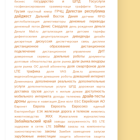
государство и ШПД
Госуслуги
бизнес
госфинансирование
граммер-наци
граффити
Греция
Дагестан республика
Грузия
ГРЧЦ
грустный юмор
дайджест
Дальний Восток
Дания
датчики RFID
денежные переводы
деглобализация
демотиваторы
Денис Свердлов
деньги
денежный поток
день рождения
Деньги Mail.ru
детализация
дети
детские тарифы
дивиденды
дефектоскопия
децентрализация
дизайн
дискуссия
дискретные
диспетчерская связь
дисплеи
дистанционное образование
дистанционное
подключение
ДИТ
дистанционное управление
доильные роботы
доверенные сервисы
документы
доли рынка вендоры
долговые обязательства
доли рынка
доля смартфонов
доля
доли рынка ОС
долой абонентку
LTE трафика
доля VAS
Дом.ru
домашнее
домашний интернет
видеонаблюдение
домашние роботы
дополненная реальность
дополнительные
Доминикана
услуги
дополнительные услуги ШПД
дорожная карта
доставка грузов
доступность
доступ к жилым домам
драйв-тесты
мобильного интернета
доходы телекома
дроны
Еврейская АО
дроны и навигация
Дэни колл
ЕБС
Европа
Евросеть
Евросоюз
Евронет
единый
железная дорога и телеком
Екатеринбург
ЕЭК
живопись
ЖКХ
животноводство
Жумагалиев
журналистика
Забайкальский край
заводы
загруженность BS LTE
займы
задержки в сетях LTE
заказы на компоненты
законы
законотворчество
Замбия
замещение
запуски
зарубежные инвестиции
защита абонентов
защита